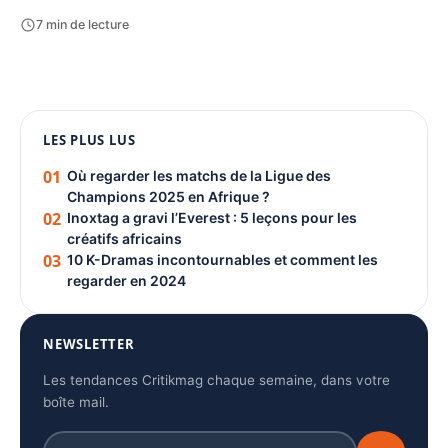
7 min de lecture
1080 × 1350
LES PLUS LUS
PUBLICITÉ
01
Où regarder les matchs de la Ligue des
Champions 2025 en Afrique ?
02
Inoxtag a gravi l’Everest : 5 leçons pour les
créatifs africains
03
10 K-Dramas incontournables et comment les
regarder en 2024
NEWSLETTER
Les tendances Critikmag chaque semaine, dans votre
boîte mail.