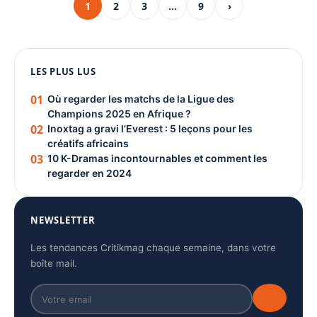
1
2
3
…
9
›
1080 × 1350
PUBLICITÉ
LES PLUS LUS
01
Où regarder les matchs de la Ligue des
Champions 2025 en Afrique ?
02
Inoxtag a gravi l’Everest : 5 leçons pour les
créatifs africains
03
10 K-Dramas incontournables et comment les
regarder en 2024
NEWSLETTER
Les tendances Critikmag chaque semaine, dans votre
boîte mail.