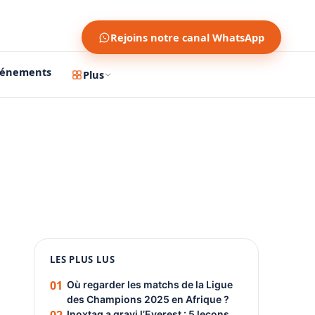
Rejoins notre canal WhatsApp
vénements
Plus
1200 × 630
1080 × 1350
LES PLUS LUS
PUBLICITÉ
01
Où regarder les matchs de la Ligue
des Champions 2025 en Afrique ?
Inoxtag a gravi l’Everest : 5 leçons