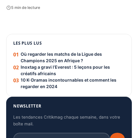
5 min de lecture
1080 × 1350
LES PLUS LUS
PUBLICITÉ
01
Où regarder les matchs de la Ligue des
Champions 2025 en Afrique ?
02
Inoxtag a gravi l’Everest : 5 leçons pour les
créatifs africains
03
10 K-Dramas incontournables et comment les
regarder en 2024
NEWSLETTER
Les tendances Critikmag chaque semaine, dans votre
boîte mail.