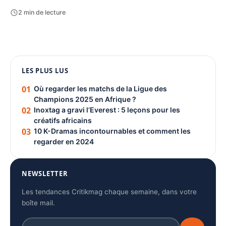
2 min de lecture
1080 × 1350
LES PLUS LUS
PUBLICITÉ
01
Où regarder les matchs de la Ligue des
Champions 2025 en Afrique ?
02
Inoxtag a gravi l’Everest : 5 leçons pour les
créatifs africains
03
10 K-Dramas incontournables et comment les
regarder en 2024
NEWSLETTER
Les tendances Critikmag chaque semaine, dans votre
boîte mail.