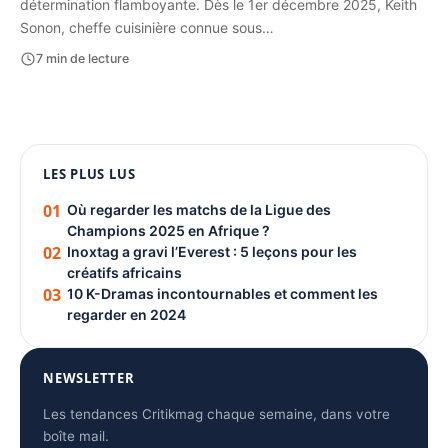
détermination flamboyante. Dès le 1er décembre 2025, Keith
Sonon, cheffe cuisinière connue sous…
7 min de lecture
1080 × 1350
LES PLUS LUS
PUBLICITÉ
01
Où regarder les matchs de la Ligue des
Champions 2025 en Afrique ?
02
Inoxtag a gravi l’Everest : 5 leçons pour les
créatifs africains
03
10 K-Dramas incontournables et comment les
regarder en 2024
NEWSLETTER
Les tendances Critikmag chaque semaine, dans votre
boîte mail.