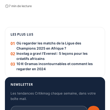
7 min de lecture
1080 × 1350
LES PLUS LUS
PUBLICITÉ
01
Où regarder les matchs de la Ligue des
Champions 2025 en Afrique ?
02
Inoxtag a gravi l’Everest : 5 leçons pour les
créatifs africains
03
10 K-Dramas incontournables et comment les
regarder en 2024
NEWSLETTER
Les tendances Critikmag chaque semaine, dans votre
boîte mail.