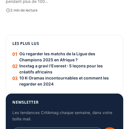
pendant plus de 100…
2 min de lecture
1080 × 1350
LES PLUS LUS
PUBLICITÉ
01
Où regarder les matchs de la Ligue des
Champions 2025 en Afrique ?
02
Inoxtag a gravi l’Everest : 5 leçons pour les
créatifs africains
03
10 K-Dramas incontournables et comment les
regarder en 2024
NEWSLETTER
Les tendances Critikmag chaque semaine, dans votre
boîte mail.