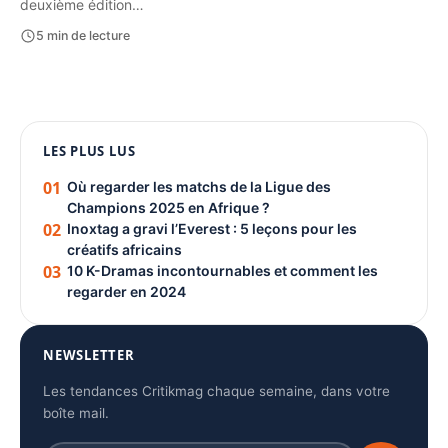
deuxième édition…
5 min de lecture
1080 × 1350
LES PLUS LUS
PUBLICITÉ
01
Où regarder les matchs de la Ligue des
Champions 2025 en Afrique ?
02
Inoxtag a gravi l’Everest : 5 leçons pour les
créatifs africains
03
10 K-Dramas incontournables et comment les
regarder en 2024
NEWSLETTER
Les tendances Critikmag chaque semaine, dans votre
boîte mail.