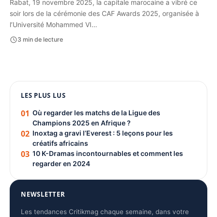
Rabat, 19 novembre 2025, la capitale marocaine a vibré ce
soir lors de la cérémonie des CAF Awards 2025, organisée à
l’Université Mohammed VI…
3 min de lecture
1080 × 1350
LES PLUS LUS
PUBLICITÉ
01
Où regarder les matchs de la Ligue des
Champions 2025 en Afrique ?
02
Inoxtag a gravi l’Everest : 5 leçons pour les
créatifs africains
03
10 K-Dramas incontournables et comment les
regarder en 2024
NEWSLETTER
Les tendances Critikmag chaque semaine, dans votre