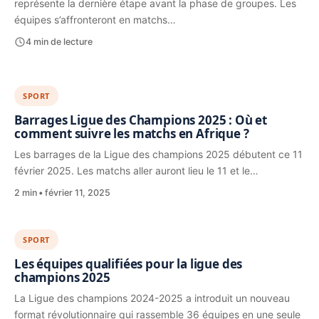
représente la dernière étape avant la phase de groupes. Les
équipes s’affronteront en matchs…
4 min de lecture
SPORT
Barrages Ligue des Champions 2025 : Où et
comment suivre les matchs en Afrique ?
Les barrages de la Ligue des champions 2025 débutent ce 11
février 2025. Les matchs aller auront lieu le 11 et le…
2 min
février 11, 2025
SPORT
Les équipes qualifiées pour la ligue des
champions 2025
La Ligue des champions 2024-2025 a introduit un nouveau
format révolutionnaire qui rassemble 36 équipes en une seule