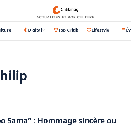
ACTUALITÉS ET POP CULTURE
lture
Digital
Top Critik
Lifestyle
É
hilip
PUBLICITÉ
Léo Sama” : Hommage sincère ou