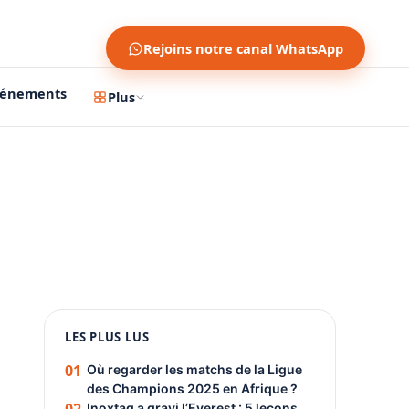
Rejoins notre canal WhatsApp
vénements
Plus
1200 × 630
1080 × 1350
LES PLUS LUS
PUBLICITÉ
01
Où regarder les matchs de la Ligue
des Champions 2025 en Afrique ?
Inoxtag a gravi l’Everest : 5 leçons