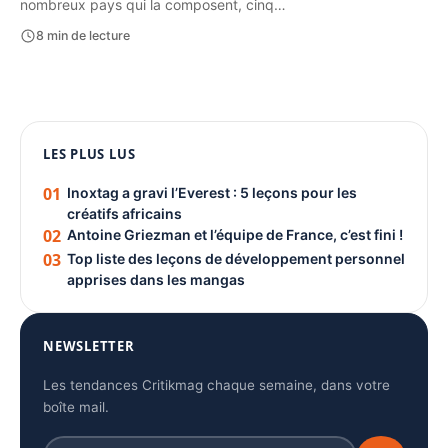
nombreux pays qui la composent, cinq…
8 min de lecture
1080 × 1350
PUBLICITÉ
LES PLUS LUS
01
Inoxtag a gravi l’Everest : 5 leçons pour les
créatifs africains
02
Antoine Griezman et l’équipe de France, c’est fini !
03
Top liste des leçons de développement personnel
apprises dans les mangas
NEWSLETTER
Les tendances Critikmag chaque semaine, dans votre
boîte mail.