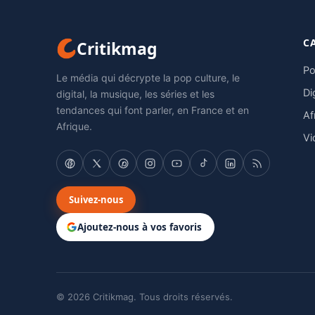
C
Critikmag
Po
Le média qui décrypte la pop culture, le
Di
digital, la musique, les séries et les
tendances qui font parler, en France et en
Af
Afrique.
Vi
Suivez-nous
Ajoutez-nous à vos favoris
© 2026 Critikmag. Tous droits réservés.