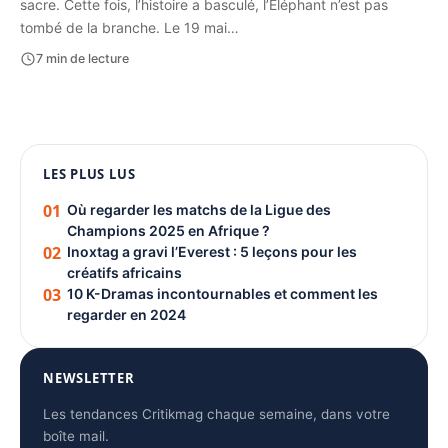
sacre. Cette fois, l’histoire a basculé, l’Éléphant n’est pas
tombé de la branche. Le 19 mai…
7 min de lecture
1080 × 1350
LES PLUS LUS
PUBLICITÉ
01
Où regarder les matchs de la Ligue des
Champions 2025 en Afrique ?
02
Inoxtag a gravi l’Everest : 5 leçons pour les
créatifs africains
03
10 K-Dramas incontournables et comment les
regarder en 2024
NEWSLETTER
Les tendances Critikmag chaque semaine, dans votre
boîte mail.