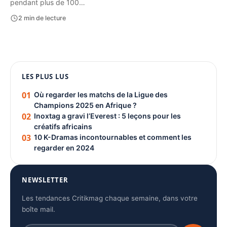
pendant plus de 100…
2 min de lecture
1080 × 1350
LES PLUS LUS
PUBLICITÉ
01
Où regarder les matchs de la Ligue des
Champions 2025 en Afrique ?
02
Inoxtag a gravi l’Everest : 5 leçons pour les
créatifs africains
03
10 K-Dramas incontournables et comment les
regarder en 2024
NEWSLETTER
Les tendances Critikmag chaque semaine, dans votre
boîte mail.