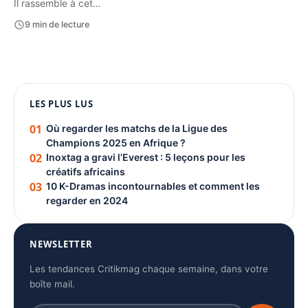
Il rassemble à cet…
9 min de lecture
1080 × 1350
LES PLUS LUS
PUBLICITÉ
01
Où regarder les matchs de la Ligue des
Champions 2025 en Afrique ?
02
Inoxtag a gravi l’Everest : 5 leçons pour les
créatifs africains
03
10 K-Dramas incontournables et comment les
regarder en 2024
NEWSLETTER
Les tendances Critikmag chaque semaine, dans votre
boîte mail.