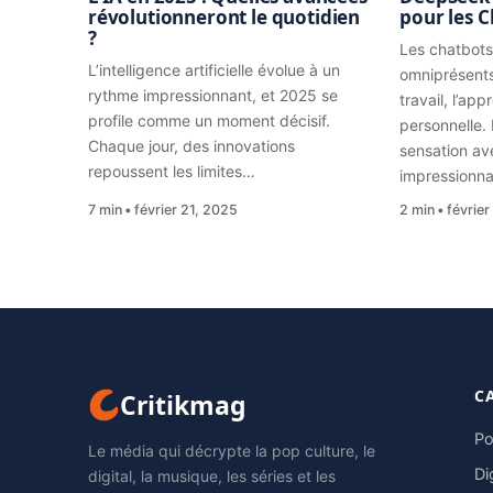
révolutionneront le quotidien
pour les C
?
Les chatbots
L’intelligence artificielle évolue à un
omniprésents.
rythme impressionnant, et 2025 se
travail, l’app
profile comme un moment décisif.
personnelle.
Chaque jour, des innovations
sensation a
repoussent les limites…
impressionn
7 min
février 21, 2025
2 min
février
C
Critikmag
Po
Le média qui décrypte la pop culture, le
Di
digital, la musique, les séries et les