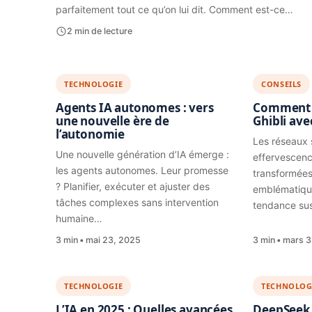
parfaitement tout ce qu’on lui dit. Comment est-ce…
2 min de lecture
TECHNOLOGIE
CONSEILS
Agents IA autonomes : vers
Comment c
une nouvelle ère de
Ghibli ave
l’autonomie
Les réseaux 
Une nouvelle génération d’IA émerge :
effervescen
les agents autonomes. Leur promesse
transformées
? Planifier, exécuter et ajuster des
emblématique
tâches complexes sans intervention
tendance sus
humaine…
3 min
mai 23, 2025
3 min
mars 3
TECHNOLOGIE
TECHNOLOG
L’IA en 2025 : Quelles avancées
DeepSeek 