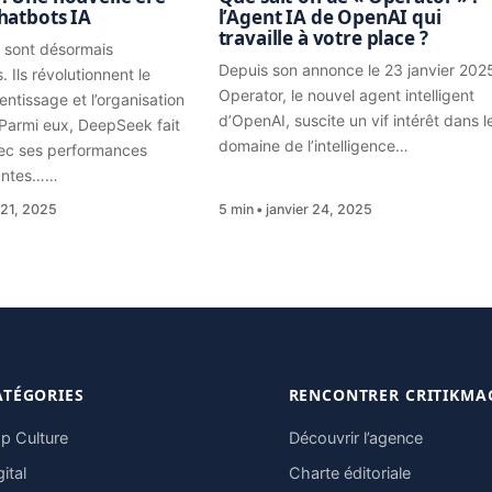
hatbots IA
l’Agent IA de OpenAI qui
travaille à votre place ?
 sont désormais
Depuis son annonce le 23 janvier 202
 Ils révolutionnent le
Operator, le nouvel agent intelligent
rentissage et l’organisation
d’OpenAI, suscite un vif intérêt dans l
 Parmi eux, DeepSeek fait
domaine de l’intelligence…
vec ses performances
antes……
 21, 2025
5 min
janvier 24, 2025
ATÉGORIES
RENCONTRER CRITIKMA
p Culture
Découvrir l’agence
gital
Charte éditoriale