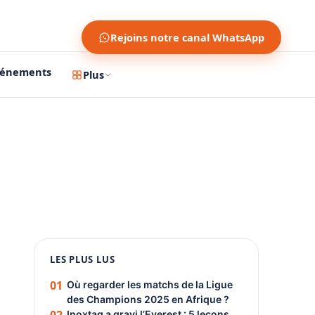
Rejoins notre canal WhatsApp
vénements
Plus
1200 × 630
1080 × 1350
LES PLUS LUS
PUBLICITÉ
01
Où regarder les matchs de la Ligue
des Champions 2025 en Afrique ?
Inoxtag a gravi l’Everest : 5 leçons