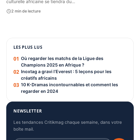
culturelle africaine se tiendra du…
2 min de lecture
1080 × 1350
LES PLUS LUS
PUBLICITÉ
01
Où regarder les matchs de la Ligue des
Champions 2025 en Afrique ?
02
Inoxtag a gravi l’Everest : 5 leçons pour les
créatifs africains
03
10 K-Dramas incontournables et comment les
regarder en 2024
NEWSLETTER
Les tendances Critikmag chaque semaine, dans votre
boîte mail.