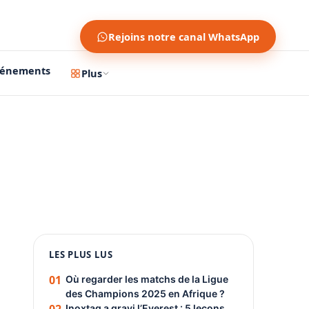
Rejoins notre canal WhatsApp
vénements
Plus
1200 × 630
1080 × 1350
LES PLUS LUS
PUBLICITÉ
01
Où regarder les matchs de la Ligue
des Champions 2025 en Afrique ?
Inoxtag a gravi l’Everest : 5 leçons