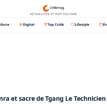
ACTUALITÉS ET POP CULTURE
lture
Digital
Top Critik
Lifestyle
É
a
PUBLICITÉ
mra et sacre de Tgang Le Technicien