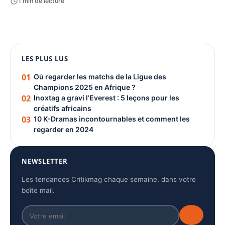
1 min de lecture
1080 × 1350
LES PLUS LUS
PUBLICITÉ
01
Où regarder les matchs de la Ligue des
Champions 2025 en Afrique ?
02
Inoxtag a gravi l’Everest : 5 leçons pour les
créatifs africains
03
10 K-Dramas incontournables et comment les
regarder en 2024
NEWSLETTER
Les tendances Critikmag chaque semaine, dans votre
boîte mail.