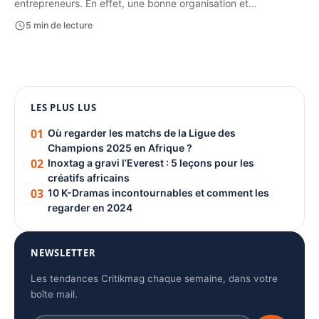
entrepreneurs. En effet, une bonne organisation et…
5 min de lecture
1080 × 1350
LES PLUS LUS
PUBLICITÉ
01
Où regarder les matchs de la Ligue des
Champions 2025 en Afrique ?
02
Inoxtag a gravi l’Everest : 5 leçons pour les
créatifs africains
03
10 K-Dramas incontournables et comment les
regarder en 2024
NEWSLETTER
Les tendances Critikmag chaque semaine, dans votre
boîte mail.