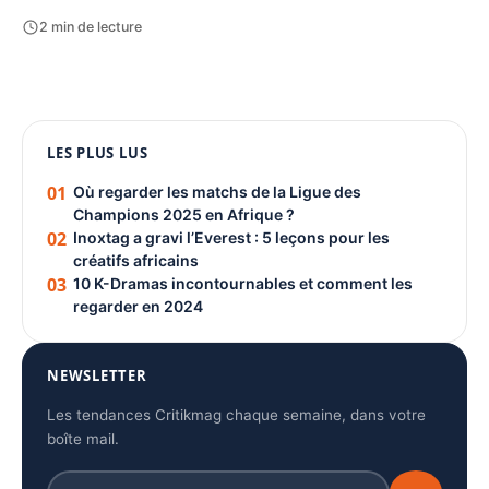
2 min de lecture
1080 × 1350
LES PLUS LUS
PUBLICITÉ
01
Où regarder les matchs de la Ligue des
Champions 2025 en Afrique ?
02
Inoxtag a gravi l’Everest : 5 leçons pour les
créatifs africains
03
10 K-Dramas incontournables et comment les
regarder en 2024
NEWSLETTER
Les tendances Critikmag chaque semaine, dans votre
boîte mail.