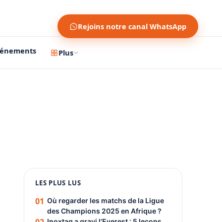
Rejoins notre canal WhatsApp
vénements
Plus
1200 × 630
1080 × 1350
LES PLUS LUS
PUBLICITÉ
01
Où regarder les matchs de la Ligue
des Champions 2025 en Afrique ?
Inoxtag a gravi l’Everest : 5 leçons