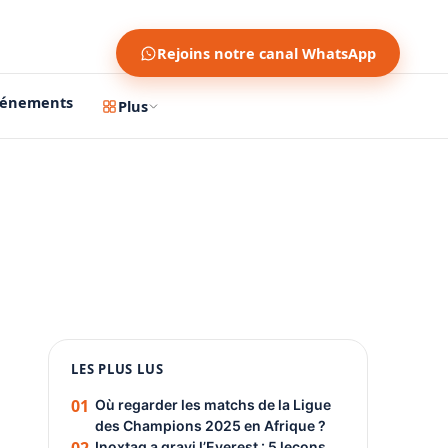
Rejoins notre canal WhatsApp
vénements
Plus
1200 × 630
1080 × 1350
LES PLUS LUS
PUBLICITÉ
01
Où regarder les matchs de la Ligue
des Champions 2025 en Afrique ?
Inoxtag a gravi l’Everest : 5 leçons