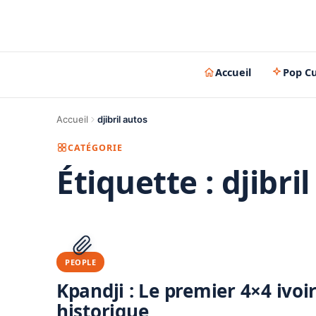
Accueil
Pop Cu
Accueil
djibril autos
CATÉGORIE
Étiquette :
djibri
PEOPLE
Kpandji : Le premier 4×4 ivo
historique