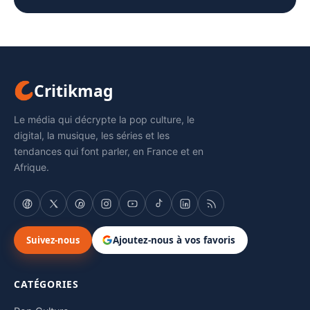
Critikmag
Le média qui décrypte la pop culture, le
digital, la musique, les séries et les
tendances qui font parler, en France et en
Afrique.
Suivez-nous
Ajoutez-nous à vos favoris
CATÉGORIES