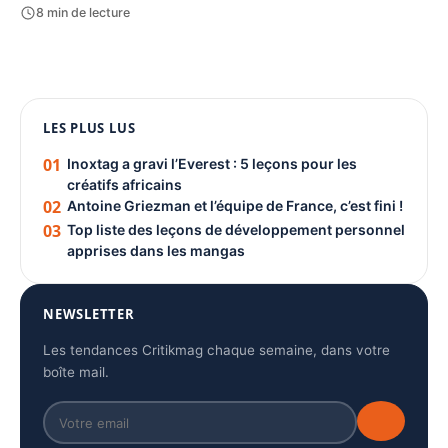
8 min de lecture
1080 × 1350
LES PLUS LUS
PUBLICITÉ
01
Inoxtag a gravi l’Everest : 5 leçons pour les
créatifs africains
02
Antoine Griezman et l’équipe de France, c’est fini !
03
Top liste des leçons de développement personnel
apprises dans les mangas
NEWSLETTER
Les tendances Critikmag chaque semaine, dans votre
boîte mail.