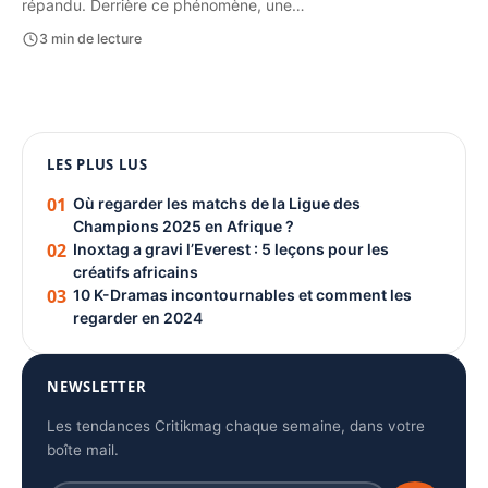
répandu. Derrière ce phénomène, une…
3 min de lecture
1080 × 1350
LES PLUS LUS
PUBLICITÉ
01
Où regarder les matchs de la Ligue des
Champions 2025 en Afrique ?
02
Inoxtag a gravi l’Everest : 5 leçons pour les
créatifs africains
03
10 K-Dramas incontournables et comment les
regarder en 2024
NEWSLETTER
Les tendances Critikmag chaque semaine, dans votre
boîte mail.