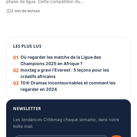
phase de ligue. Cette compétition du…
2 min de lecture
1080 × 1350
LES PLUS LUS
PUBLICITÉ
01
Où regarder les matchs de la Ligue des
Champions 2025 en Afrique ?
02
Inoxtag a gravi l’Everest : 5 leçons pour les
créatifs africains
03
10 K-Dramas incontournables et comment les
regarder en 2024
NEWSLETTER
Les tendances Critikmag chaque semaine, dans votre
boîte mail.