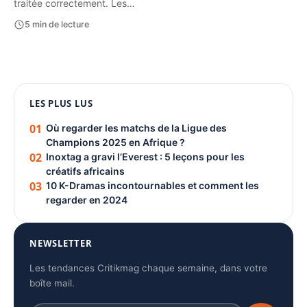
traitée correctement. Les…
5 min de lecture
1080 × 1350
LES PLUS LUS
PUBLICITÉ
01
Où regarder les matchs de la Ligue des
Champions 2025 en Afrique ?
02
Inoxtag a gravi l’Everest : 5 leçons pour les
créatifs africains
03
10 K-Dramas incontournables et comment les
regarder en 2024
NEWSLETTER
Les tendances Critikmag chaque semaine, dans votre
boîte mail.