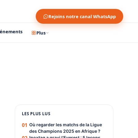
Rejoins notre canal WhatsApp
vénements
Plus
1200 × 630
1080 × 1350
LES PLUS LUS
PUBLICITÉ
01
Où regarder les matchs de la Ligue
des Champions 2025 en Afrique ?
Inoxtag a gravi l’Everest : 5 leçons