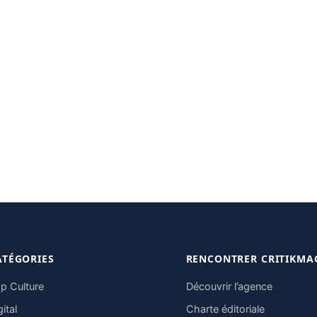
ATÉGORIES
RENCONTRER CRITIKMA
p Culture
Découvrir l’agence
gital
Charte éditoriale