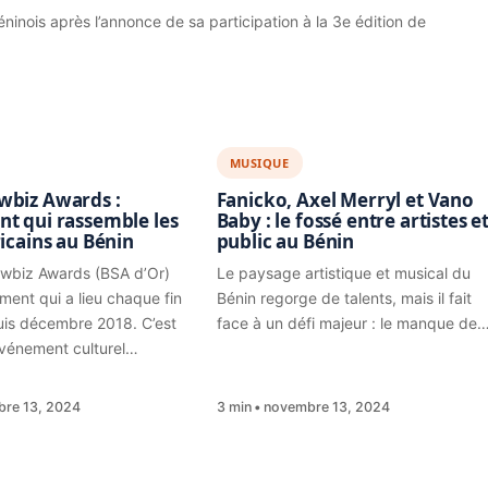
ninois après l’annonce de sa participation à la 3e édition de
MUSIQUE
wbiz Awards :
Fanicko, Axel Merryl et Vano
nt qui rassemble les
Baby : le fossé entre artistes e
ricains au Bénin
public au Bénin
owbiz Awards (BSA d’Or)
Le paysage artistique et musical du
ment qui a lieu chaque fin
Bénin regorge de talents, mais il fait
uis décembre 2018. C’est
face à un défi majeur : le manque de
événement culturel…
re 13, 2024
3 min
novembre 13, 2024