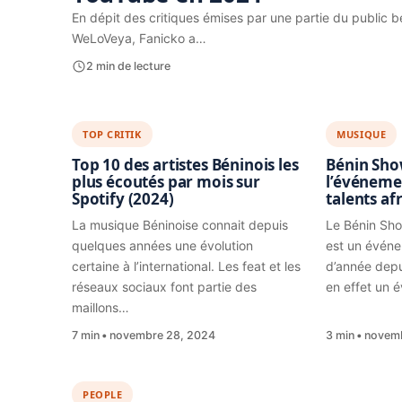
En dépit des critiques émises par une partie du public bé
WeLoVeya, Fanicko a…
2 min de lecture
TOP CRITIK
MUSIQUE
Top 10 des artistes Béninois les
Bénin Sho
plus écoutés par mois sur
l’événeme
Spotify (2024)
talents af
La musique Béninoise connait depuis
Le Bénin Sh
quelques années une évolution
est un événe
certaine à l’international. Les feat et les
d’année dep
réseaux sociaux font partie des
en effet un 
maillons…
7 min
novembre 28, 2024
3 min
novemb
PEOPLE