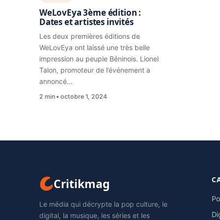
WeLovEya 3ème édition :
Dates et artistes invités
Les deux premières éditions de
WeLovEya ont laissé une très belle
impression au peuple Béninois. Lionel
Talon, promoteur de l’événement a
annoncé…
2 min
octobre 1, 2024
C
Critikmag
Po
Le média qui décrypte la pop culture, le
Di
digital, la musique, les séries et les