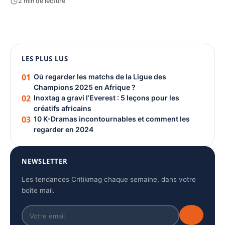
2 min de lecture
1080 × 1350
LES PLUS LUS
PUBLICITÉ
01
Où regarder les matchs de la Ligue des
Champions 2025 en Afrique ?
02
Inoxtag a gravi l’Everest : 5 leçons pour les
créatifs africains
03
10 K-Dramas incontournables et comment les
regarder en 2024
NEWSLETTER
Les tendances Critikmag chaque semaine, dans votre
boîte mail.