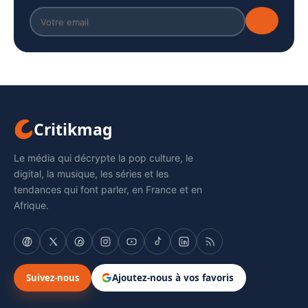
Critikmag
Le média qui décrypte la pop culture, le
digital, la musique, les séries et les
tendances qui font parler, en France et en
Afrique.
Suivez-nous
Ajoutez-nous à vos favoris