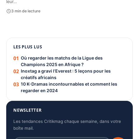
leur…
3 min de lecture
1080 × 1350
LES PLUS LUS
PUBLICITÉ
01
Où regarder les matchs de la Ligue des
Champions 2025 en Afrique ?
02
Inoxtag a gravi l’Everest : 5 leçons pour les
créatifs africains
03
10 K-Dramas incontournables et comment les
regarder en 2024
NEWSLETTER
Les tendances Critikmag chaque semaine, dans votre
boîte mail.