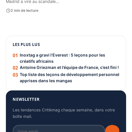
Madrid a viré au scandale…
2 min de lecture
1080 × 1350
LES PLUS LUS
PUBLICITÉ
01
Inoxtag a gravi l’Everest : 5 leçons pour les
créatifs africains
02
Antoine Griezman et l’équipe de France, c’est fini !
03
Top liste des leçons de développement personnel
apprises dans les mangas
NEWSLETTER
Les tendances Critikmag chaque semaine, dans votre
boîte mail.