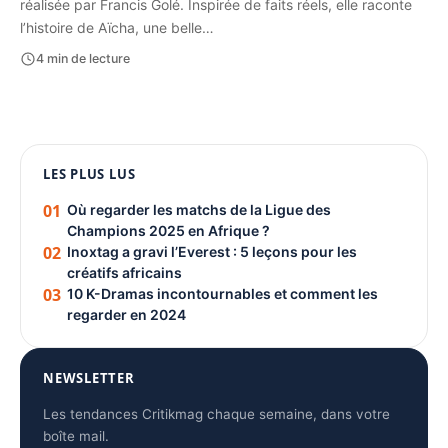
réalisée par Francis Golé. Inspirée de faits réels, elle raconte
l’histoire de Aïcha, une belle…
4 min de lecture
1080 × 1350
LES PLUS LUS
PUBLICITÉ
01
Où regarder les matchs de la Ligue des
Champions 2025 en Afrique ?
02
Inoxtag a gravi l’Everest : 5 leçons pour les
créatifs africains
03
10 K-Dramas incontournables et comment les
regarder en 2024
NEWSLETTER
Les tendances Critikmag chaque semaine, dans votre
boîte mail.