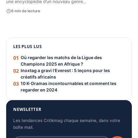
une encyclopédie d’un nouveau genre…
6 min de lecture
1080 × 1350
LES PLUS LUS
PUBLICITÉ
01
Où regarder les matchs de la Ligue des
Champions 2025 en Afrique ?
02
Inoxtag a gravi l’Everest : 5 leçons pour les
créatifs africains
03
10 K-Dramas incontournables et comment les
regarder en 2024
NEWSLETTER
Les tendances Critikmag chaque semaine, dans votre
boîte mail.