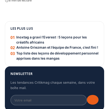
8 min de lecture
1080 × 1350
LES PLUS LUS
PUBLICITÉ
01
Inoxtag a gravi l’Everest : 5 leçons pour les
créatifs africains
02
Antoine Griezman et l’équipe de France, c’est fini !
03
Top liste des leçons de développement personnel
apprises dans les mangas
NEWSLETTER
Les tendances Critikmag chaque semaine, dans votre
boîte mail.