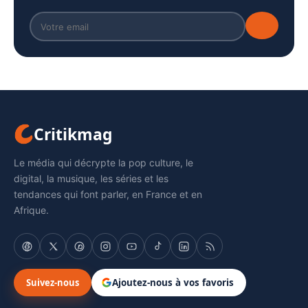
Critikmag
Le média qui décrypte la pop culture, le
digital, la musique, les séries et les
tendances qui font parler, en France et en
Afrique.
Suivez-nous
Ajoutez-nous à vos favoris