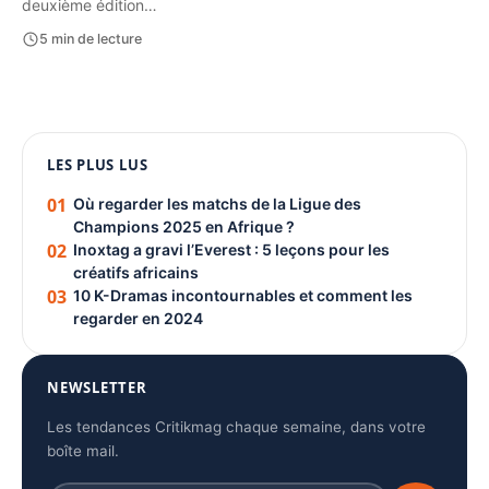
deuxième édition…
5 min de lecture
1080 × 1350
LES PLUS LUS
PUBLICITÉ
01
Où regarder les matchs de la Ligue des
Champions 2025 en Afrique ?
02
Inoxtag a gravi l’Everest : 5 leçons pour les
créatifs africains
03
10 K-Dramas incontournables et comment les
regarder en 2024
NEWSLETTER
Les tendances Critikmag chaque semaine, dans votre
boîte mail.