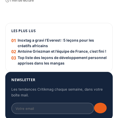
1 min de lecture
1080 × 1350
LES PLUS LUS
PUBLICITÉ
01
Inoxtag a gravi l’Everest : 5 leçons pour les
créatifs africains
02
Antoine Griezman et l’équipe de France, c’est fini !
03
Top liste des leçons de développement personnel
apprises dans les mangas
NEWSLETTER
Les tendances Critikmag chaque semaine, dans votre
boîte mail.