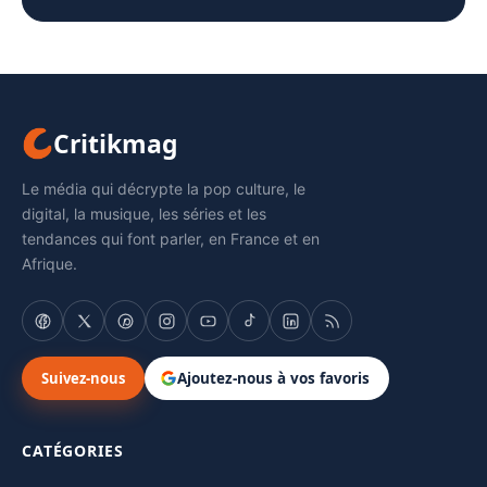
Critikmag
Le média qui décrypte la pop culture, le
digital, la musique, les séries et les
tendances qui font parler, en France et en
Afrique.
Suivez-nous
Ajoutez-nous à vos favoris
CATÉGORIES