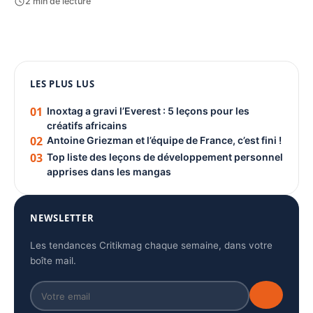
2 min de lecture
1080 × 1350
PUBLICITÉ
LES PLUS LUS
01
Inoxtag a gravi l’Everest : 5 leçons pour les
créatifs africains
02
Antoine Griezman et l’équipe de France, c’est fini !
03
Top liste des leçons de développement personnel
apprises dans les mangas
NEWSLETTER
Les tendances Critikmag chaque semaine, dans votre
boîte mail.