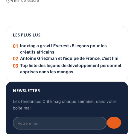
4 min de lecture
1080 × 1350
LES PLUS LUS
PUBLICITÉ
01
Inoxtag a gravi l’Everest : 5 leçons pour les
créatifs africains
02
Antoine Griezman et l’équipe de France, c’est fini !
03
Top liste des leçons de développement personnel
apprises dans les mangas
NEWSLETTER
Les tendances Critikmag chaque semaine, dans votre
boîte mail.