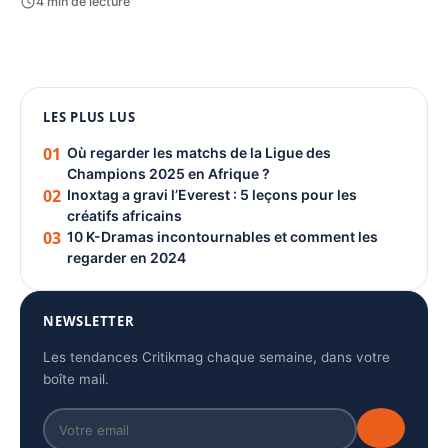
4 min de lecture
1080 × 1350
LES PLUS LUS
PUBLICITÉ
01
Où regarder les matchs de la Ligue des
Champions 2025 en Afrique ?
02
Inoxtag a gravi l’Everest : 5 leçons pour les
créatifs africains
03
10 K-Dramas incontournables et comment les
regarder en 2024
NEWSLETTER
Les tendances Critikmag chaque semaine, dans votre
boîte mail.