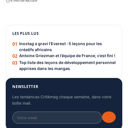
4 min de lecture
1080 × 1350
LES PLUS LUS
PUBLICITÉ
01
Inoxtag a gravi l’Everest : 5 leçons pour les
créatifs africains
02
Antoine Griezman et l’équipe de France, c’est fini !
03
Top liste des leçons de développement personnel
apprises dans les mangas
NEWSLETTER
Les tendances Critikmag chaque semaine, dans votre
boîte mail.