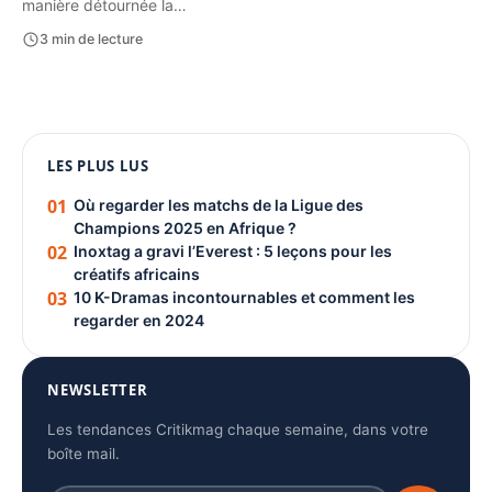
manière détournée la…
3 min de lecture
1080 × 1350
LES PLUS LUS
PUBLICITÉ
01
Où regarder les matchs de la Ligue des
Champions 2025 en Afrique ?
02
Inoxtag a gravi l’Everest : 5 leçons pour les
créatifs africains
03
10 K-Dramas incontournables et comment les
regarder en 2024
NEWSLETTER
Les tendances Critikmag chaque semaine, dans votre
boîte mail.