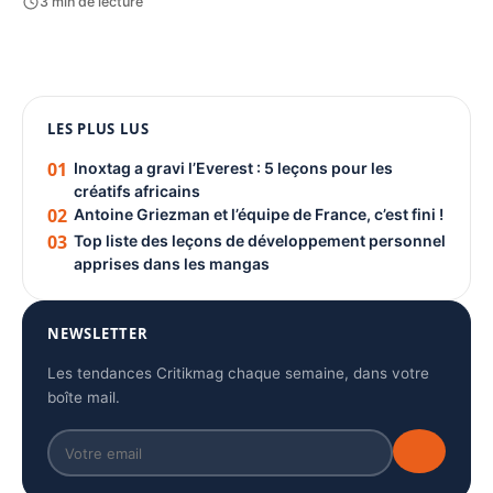
3 min de lecture
1080 × 1350
LES PLUS LUS
PUBLICITÉ
01
Inoxtag a gravi l’Everest : 5 leçons pour les
créatifs africains
02
Antoine Griezman et l’équipe de France, c’est fini !
03
Top liste des leçons de développement personnel
apprises dans les mangas
NEWSLETTER
Les tendances Critikmag chaque semaine, dans votre
boîte mail.