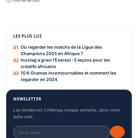
1 min de lecture
1080 × 1350
LES PLUS LUS
PUBLICITÉ
01
Où regarder les matchs de la Ligue des
Champions 2025 en Afrique ?
02
Inoxtag a gravi l’Everest : 5 leçons pour les
créatifs africains
03
10 K-Dramas incontournables et comment les
regarder en 2024
NEWSLETTER
Les tendances Critikmag chaque semaine, dans votre
boîte mail.