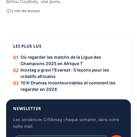
Bintou Coulibaly, une jeune…
2 min de lecture
1080 × 1350
LES PLUS LUS
PUBLICITÉ
01
Où regarder les matchs de la Ligue des
Champions 2025 en Afrique ?
02
Inoxtag a gravi l’Everest : 5 leçons pour les
créatifs africains
03
10 K-Dramas incontournables et comment les
regarder en 2024
NEWSLETTER
Les tendances Critikmag chaque semaine, dans votre
boîte mail.