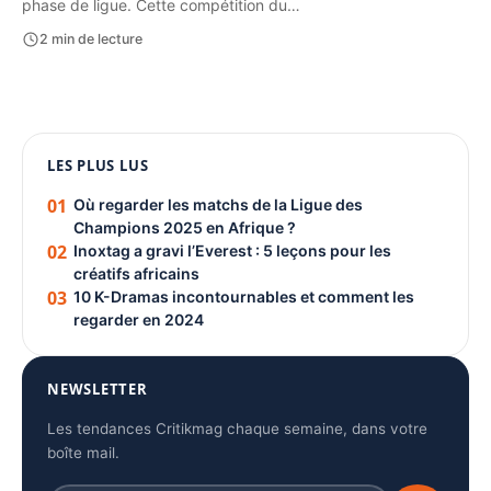
phase de ligue. Cette compétition du…
2 min de lecture
1080 × 1350
LES PLUS LUS
PUBLICITÉ
01
Où regarder les matchs de la Ligue des
Champions 2025 en Afrique ?
02
Inoxtag a gravi l’Everest : 5 leçons pour les
créatifs africains
03
10 K-Dramas incontournables et comment les
regarder en 2024
NEWSLETTER
Les tendances Critikmag chaque semaine, dans votre
boîte mail.